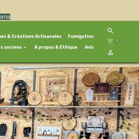
larna
ues & Créations Artisanales
Fumigation
0
rs anciens
À propos & Éthique
Avis