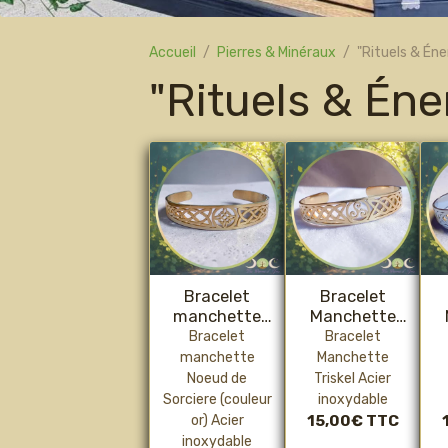
Accueil
Pierres & Minéraux
"Rituels & Éne
"Rituels & Éne
Bracelet
Bracelet
manchette
Manchette
Noeud de
Triskel
Bracelet
Bracelet
Sorciere
(couleur or)
manchette
Manchette
(couleur or)
Noeud de
Triskel Acier
Sorciere (couleur
inoxydable
or) Acier
15,00€
TTC
inoxydable