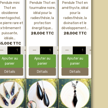
Obsidienne
Noire –
Radiesthésie,
Pendule mini
Pendule Thot en
Pendule Thot en
entogochol
Radiesthésie,
intuition et
Thot en
tourmaline noire,
améthyste, idéal
–
protection et
guidance
obsidienne
idéal pour la
pour la
adiesthésie,
ancrage
spirituelle
mentogochol,
radiesthésie, la
radiesthésie, la
protection
profond
e pierre rare et
protection
divination et le
extrême et
extrêmement
énergétique...
développement...
énergie
puissante,
28,00€
TTC
28,00€
TTC
intense
idéale...
35,00€
TTC
Ajouter au
Ajouter au
Ajouter au
panier
panier
panier
Détails
Détails
Détails