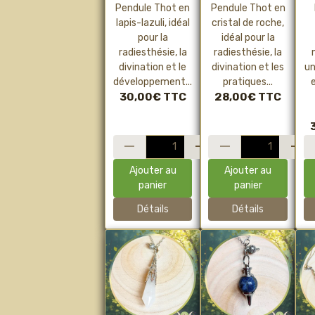
Radiesthésie,
Roche –
Pendule Thot en
Pendule Thot en
intuition et
Radiesthésie,
M
lapis-lazuli, idéal
cristal de roche,
sagesse
précision et
pour la
idéal pour la
intérieure
sagesse
R
radiesthésie, la
radiesthésie, la
symbolique
divination et le
divination et les
un
développement...
pratiques...
30,00€
TTC
28,00€
TTC
Ajouter au
Ajouter au
panier
panier
Détails
Détails