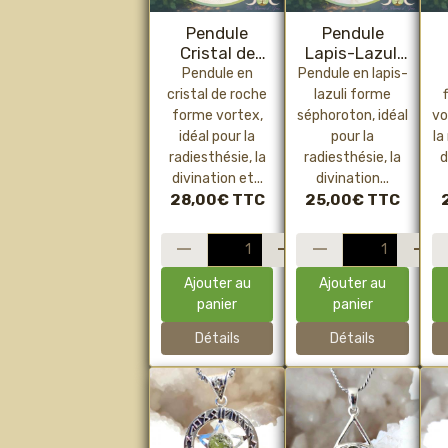
Pendule
Pendule
Cristal de
Lapis-Lazuli
Roche Vortex
Séphoroton –
Pendule en
Pendule en lapis-
–
Radiesthésie,
R
cristal de roche
lazuli forme
Radiesthésie,
clarté
forme vortex,
séphoroton, idéal
vo
amplification
mentale et
idéal pour la
pour la
la
et circulation
intuition
é
radiesthésie, la
radiesthésie, la
d
énergétique
divination et...
divination...
28,00€
TTC
25,00€
TTC
Ajouter au
Ajouter au
panier
panier
Détails
Détails