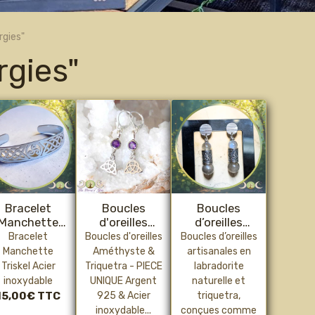
rgies"
rgies"
Bracelet
Boucles
Boucles
Manchette
d'oreilles
d’oreilles
Triskel
Amethyste &
Labradorite &
Bracelet
Boucles d'oreilles
Boucles d’oreilles
Triquetra
Triquetra –
Manchette
Améthyste &
artisanales en
Bijou de
Triskel Acier
Triquetra - PIECE
labradorite
protection
inoxydable
UNIQUE Argent
naturelle et
énergétique
15,00€
TTC
925 & Acier
triquetra,
et intuition
inoxydable...
conçues comme