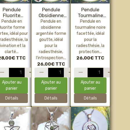
Pendule
Pendule
Pendule
Fluorite
Obsidienne
Tourmaline
Vortex –
Argentée
Noire Facetté
Pendule en
Pendule en
Pendule en
adiesthésie,
Goutte –
–
fluorite forme
obsidienne
tourmaline noire
clarté
Radiesthésie,
Radiesthésie,
rtex, idéal pour
argentée forme
facettée, idéal
mentale et
introspection
protection et
 radiesthésie, la
goutte, idéal
pour la
nergie fluide
et protection
ancrage
ivination et la
pour la
radiesthésie, la
clarté...
radiesthésie,
protection...
28,00€
TTC
l’introspection...
26,00€
TTC
26,00€
TTC
Ajouter au
Ajouter au
Ajouter au
panier
panier
panier
Détails
Détails
Détails