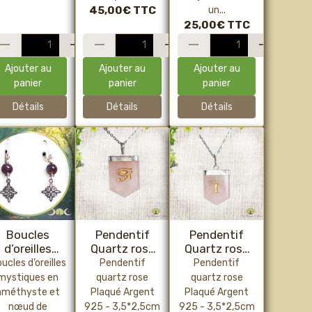
(acier
45,00€
TTC
un...
inoxydable,
25,00€
TTC
pièce unique)
Ajouter au
Ajouter au
Ajouter au
panier
panier
panier
Détails
Détails
Détails
Boucles
Pendentif
Pendentif
d’oreilles
Quartz rose
Quartz rose
méthyste &
"Oeil Horus"
"Arbre de Vie"
ucles d’oreilles
Pendentif
Pendentif
Nœud de
mystiques en
quartz rose
quartz rose
sorcière –
améthyste et
Plaqué Argent
Plaqué Argent
Bijou de
nœud de
925 - 3,5*2,5cm
925 - 3,5*2,5cm