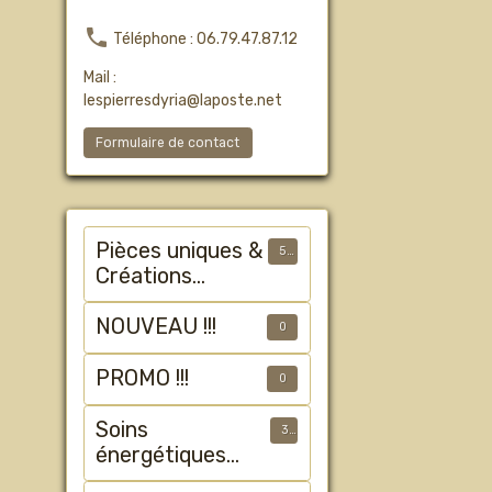
Téléphone : 06.79.47.87.12
Mail :
lespierresdyria@laposte.net
Formulaire de contact
Pièces uniques &
50
Créations
Artisanales
NOUVEAU !!!
0
PROMO !!!
0
Soins
3
énergétiques
animalier