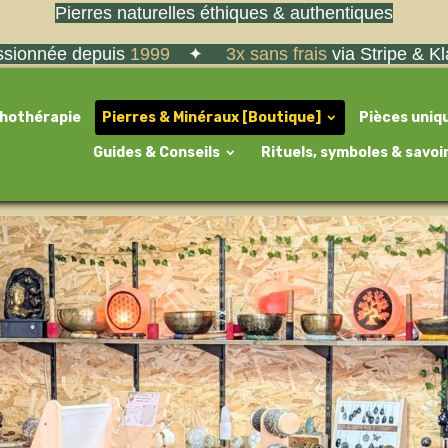
Pierres naturelles éthiques & authentiques
sionnée depuis
1999
✦
3x sans frais
via Stripe & K
thothérapie
Pierres & Minéraux [Boutique]
Pièces uniq
Guides & Conseils
Rituels, symboles & savoi