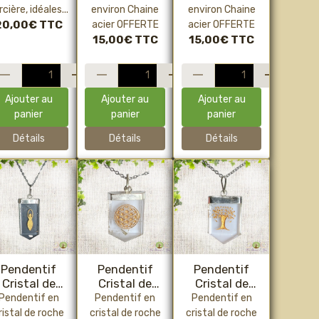
rotection et
rcière, idéales...
environ Chaine
environ Chaine
intuition
20,00€
TTC
acier OFFERTE
acier OFFERTE
(style
15,00€
TTC
15,00€
TTC
ystique new
witch, acier
inoxydable,
ièce unique)
Ajouter au
Ajouter au
Ajouter au
panier
panier
panier
Détails
Détails
Détails
Pendentif
Pendentif
Pendentif
Cristal de
Cristal de
Cristal de
roche
roche "Fleur
roche "Arbre
Pendentif en
Pendentif en
Pendentif en
"déesse"
de Vie"
de Vie"
ristal de roche
cristal de roche
cristal de roche