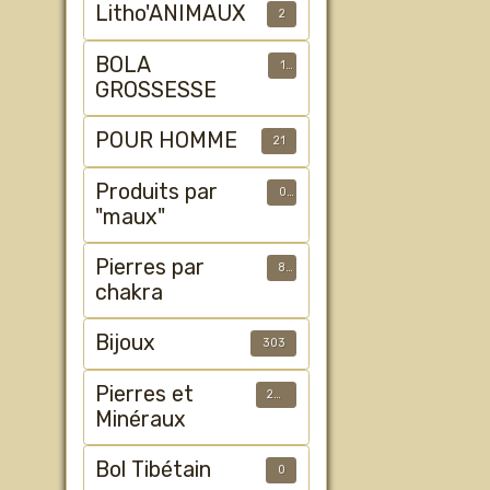
Litho'ANIMAUX
2
BOLA
1
GROSSESSE
POUR HOMME
21
Produits par
0
"maux"
Pierres par
8
chakra
Bijoux
303
Pierres et
233
Minéraux
Bol Tibétain
0