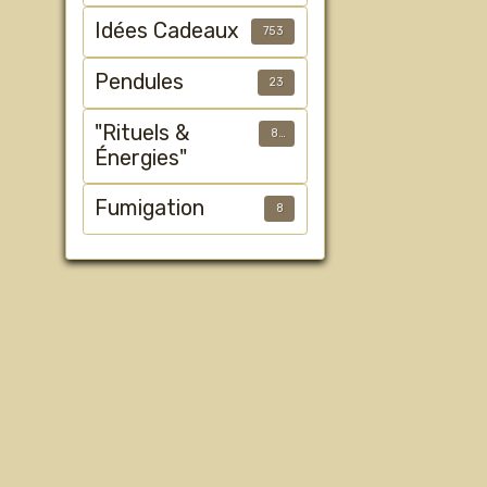
Idées Cadeaux
753
Pendules
23
"Rituels &
89
Énergies"
Fumigation
8