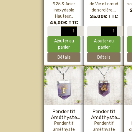
sorcière –
p
925 & Acier
de Vie et nœud
so
Bijou de
inoxydable
de sorcière,...
protection
Hauteur...
25,00€
TTC
énergétique
m
45,00€
TTC
(acier
inoxydable,
pièce unique)
p
Ajouter au
Ajouter au
panier
panier
Détails
Détails
Pendentif
Pendentif
Améthyste
Améthyste
"Arbre de Vie"
'Triskel'
Pendentif
Pendentif
améthyste
améthyste
c