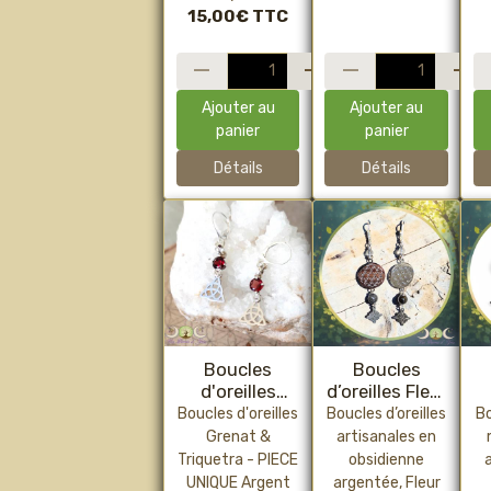
15,00€
TTC
Ajouter au
Ajouter au
panier
panier
Détails
Détails
Boucles
Boucles
d'oreilles
d’oreilles Fleur
Grenat &
de Vie en
A
Boucles d'oreilles
Boucles d’oreilles
Bo
Triquetra
Obsidienne
Grenat &
artisanales en
argentée &
Triquetra - PIECE
obsidienne
Nœud de
UNIQUE Argent
argentée, Fleur