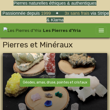
Pierres naturelles éthiques & authentiques
Passionnée depuis
1999
✦
3x sans frais
via Stripe
& Klarna
Les Pierres d'Yria
Pierres et Minéraux
Géodes, amas, druse, pointes et cristaux