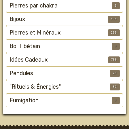
Pierres par chakra
8
Bijoux
303
Pierres et Minéraux
233
Bol Tibétain
0
Idées Cadeaux
753
Pendules
23
"Rituels & Énergies"
89
Fumigation
8