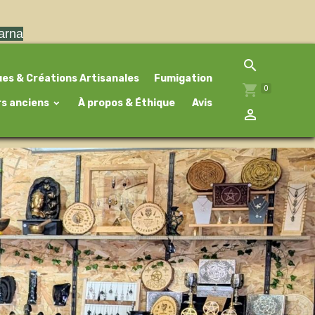
larna
ues & Créations Artisanales
Fumigation
0
rs anciens
À propos & Éthique
Avis