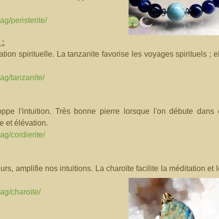
ag/peristerite/
 :
ation spirituelle. La tanzanite favorise les voyages spirituels ; e
tag/tanzanite/
ppe l'intuition. Très bonne pierre lorsque l'on débute dans 
e et élévation.
ag/cordierite/
rs, amplifie nos intuitions. La charoïte facilite la méditation et 
tag/charoite/