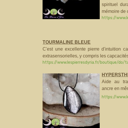
spirituel du
mémoire de c
https://www.l
TOURMALINE BLEUE
C'est une excellente pierre d'intuition 
extrasensorielles, y compris les capcacité
https://www.lespierresdyria.fr/boutique/do/
HYPERSTH
Aide au tra
ancre en mê
https://www.l