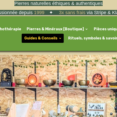
Pierres naturelles éthiques & authentiques
sionnée depuis
1999
✦
3x sans frais
via Stripe & K
thothérapie
Pierres & Minéraux [Boutique]
Pièces uniq
Guides & Conseils
Rituels, symboles & savoi