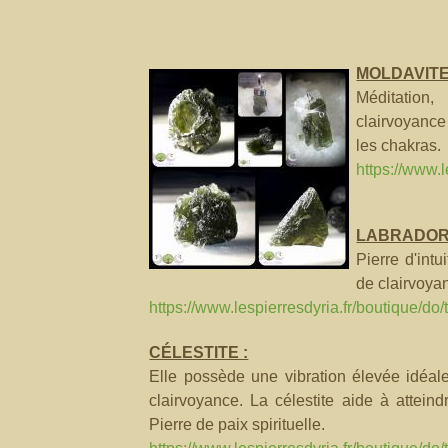
MOLDAVITE
Méditation
clairvoyance 
les chakras.
https://www.l
LABRADORI
Pierre d'intu
de clairvoya
https://www.lespierresdyria.fr/boutique/do/
CÉLESTITE :
Elle possède une vibration élevée idéale
clairvoyance. La célestite aide à attein
Pierre de paix spirituelle.