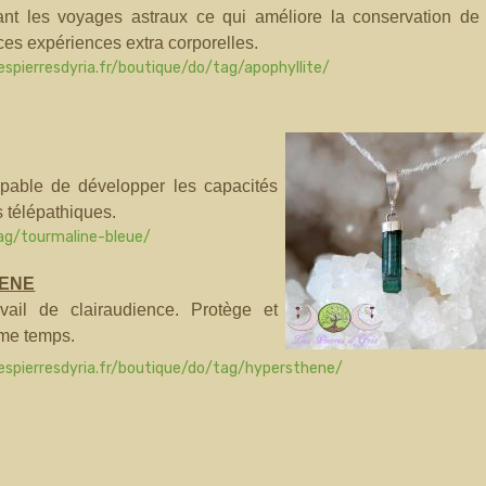
rant les voyages astraux ce qui améliore la conservation de 
es expériences extra corporelles.
espierresdyria.fr/boutique/do/tag/apophyllite/
capable de développer les capacités
s télépathiques.
tag/tourmaline-bleue/
ENE
vail de clairaudience. Protège et
me temps.
espierresdyria.fr/boutique/do/tag/hypersthene/