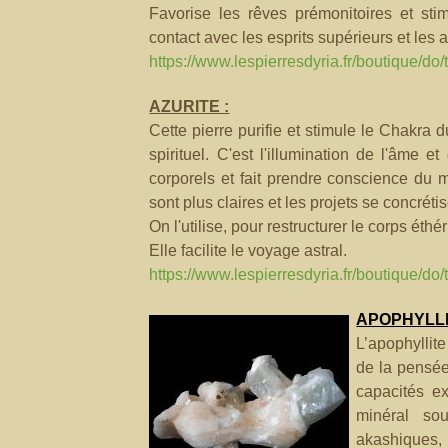
Favorise les rêves prémonitoires et stimu
contact avec les esprits supérieurs et les 
https://www.lespierresdyria.fr/boutique/do
AZURITE :
Cette pierre purifie et stimule le Chakra d
spirituel. C'est l'illumination de l'âme et
corporels et fait prendre conscience du m
sont plus claires et les projets se concrétis
On l'utilise, pour restructurer le corps éth
Elle facilite le voyage astral.
https://www.lespierresdyria.fr/boutique/do/t
APOPHYLL
L’apophyllite
de la pensée
capacités ex
minéral so
akashiques, 