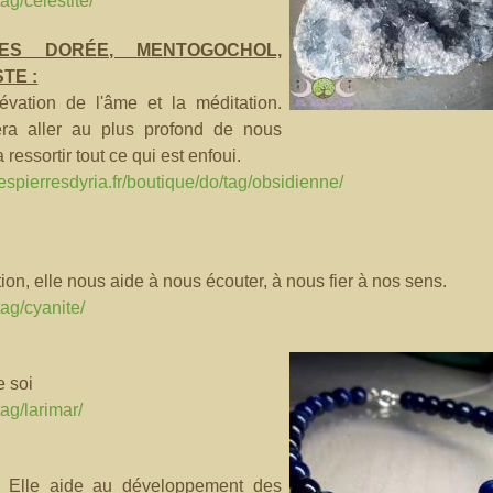
ag/celestite/
NES DORÉE, MENTOGOCHOL,
TE :
lévation de l'âme et la méditation.
era aller au plus profond de nous
 ressortir tout ce qui est enfoui.
espierresdyria.fr/boutique/do/tag/obsidienne/
ition, elle nous aide à nous écouter, à nous fier à nos sens.
tag/cyanite/
e soi
tag/larimar/
eur. Elle aide au développement des