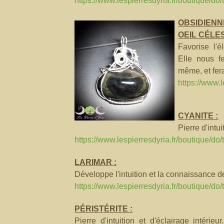
https://www.lespierresdyria.fr/boutique/do/t
OBSIDIEN
OEIL CÉLES
Favorise l'é
Elle nous f
même, et fera
https://www.l
CYANITE :
Pierre d'intu
https://www.lespierresdyria.fr/boutique/do/
LARIMAR :
Développe l'intuition et la connaissance d
https://www.lespierresdyria.fr/boutique/do/
PÉRISTÉRITE :
Pierre d'intuition et d'éclairage intéri