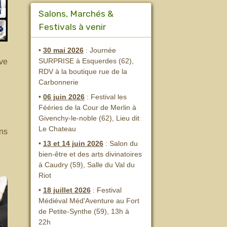
Salons, Marchés &
Festivals à venir
•
30 mai 2026
: Journée
SURPRISE à Esquerdes (62),
ive
RDV à la boutique rue de la
Carbonnerie
•
06 juin 2026
: Festival les
Fééries de la Cour de Merlin
à
Givenchy-le-noble (62), Lieu dit
Le Chateau
ons
•
13 et 14 juin 2026
:
Salon du
bien-être et des arts divinatoires
à Caudry (59), Salle du Val du
Riot
•
18 juillet 2026
: Festival
Médiéval Méd'Aventure au Fort
de Petite-Synthe (59), 13h à
22h