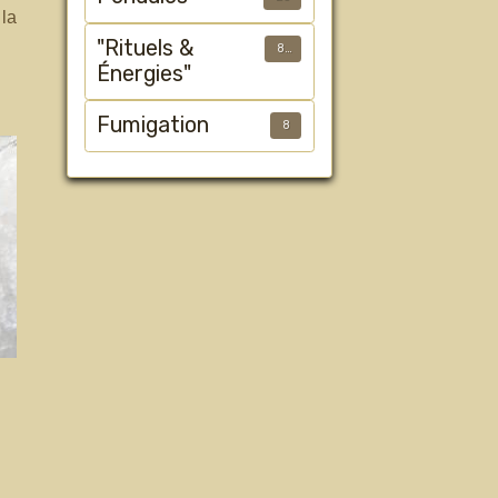
la
"Rituels &
89
Énergies"
Fumigation
8