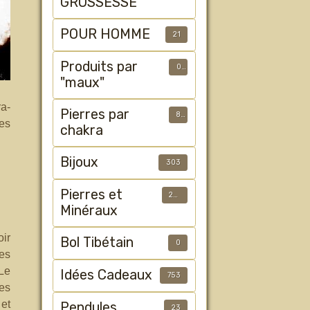
GROSSESSE
POUR HOMME
21
Produits par
0
"maux"
ra-
Pierres par
8
ées
chakra
Bijoux
303
Pierres et
233
Minéraux
oir
Bol Tibétain
0
les
 Le
Idées Cadeaux
753
es
 et
Pendules
23