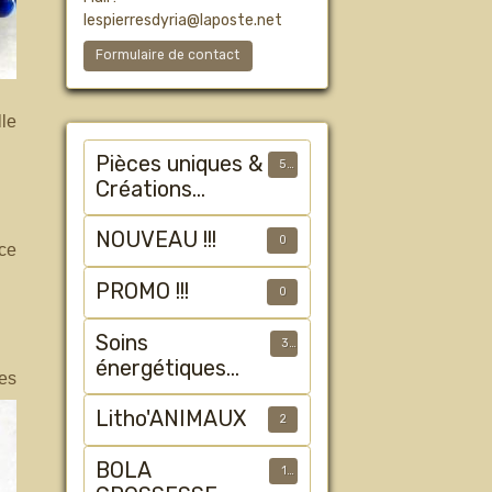
lespierresdyria@laposte.net
Formulaire de contact
lle
Pièces uniques &
50
Créations
Artisanales
NOUVEAU !!!
0
ce
PROMO !!!
0
Soins
3
énergétiques
les
animalier
Litho'ANIMAUX
2
BOLA
1