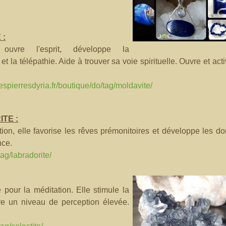
 :
, ouvre l'esprit, développe la
et la télépathie. Aide à trouver sa voie spirituelle. Ouvre et act
espierresdyria.fr/boutique/do/tag/moldavite/
TE :
ition, elle favorise les rêves prémonitoires et développe les d
nce.
tag/labradorite/
 pour la méditation. Elle stimule la
dre un niveau de perception élevée.