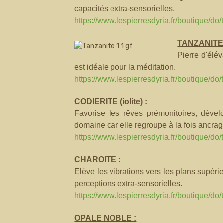
capacités extra-sensorielles.
https://www.lespierresdyria.fr/boutique/do/t
TANZANITE
Pierre d'élév
est idéale pour la méditation.
https://www.lespierresdyria.fr/boutique/do/
CODIERITE (iolite) :
Favorise les rêves prémonitoires, dévelo
domaine car elle regroupe à la fois ancrag
https://www.lespierresdyria.fr/boutique/do/t
CHAROITE :
Elève les vibrations vers les plans supérieu
perceptions extra-sensorielles.
https://www.lespierresdyria.fr/boutique/do/
OPALE NOBLE :