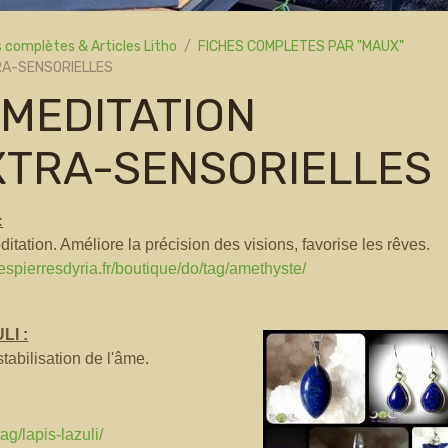
 complètes & Articles Litho
FICHES COMPLETES PAR "MAUX"
TRA-SENSORIELLES
 MEDITATION
XTRA-SENSORIELLES
:
tation. Améliore la précision des visions, favorise les rêves.
espierresdyria.fr/boutique/do/tag/amethyste/
LI :
stabilisation de l'âme.
ag/lapis-lazuli/