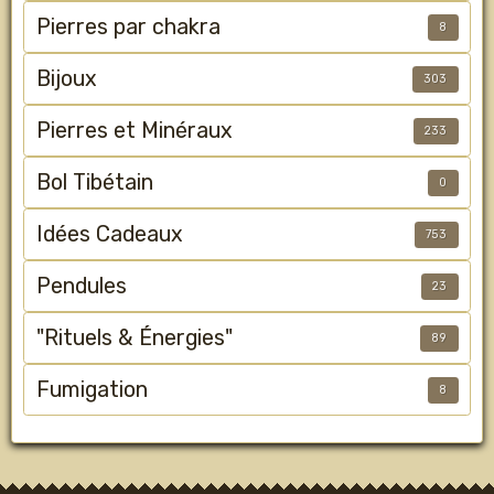
Pierres par chakra
8
Bijoux
303
Pierres et Minéraux
233
Bol Tibétain
0
Idées Cadeaux
753
Pendules
23
"Rituels & Énergies"
89
Fumigation
8