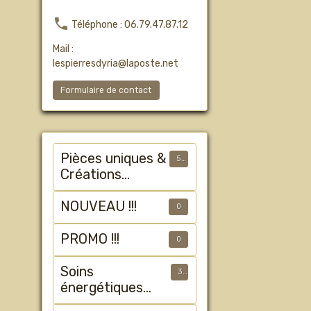
Téléphone : 06.79.47.87.12
Mail :
lespierresdyria@laposte.net
Formulaire de contact
Pièces uniques &
50
Créations
Artisanales
NOUVEAU !!!
0
PROMO !!!
0
Soins
3
énergétiques
animalier