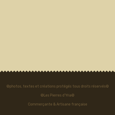
©photos, textes et créations protégés tous droits réservés©
©Les Pierres d'Yria©
Commerçante & Artisane française