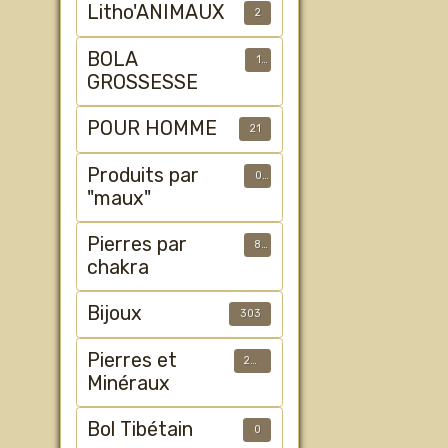
Litho'ANIMAUX
2
BOLA
1
GROSSESSE
POUR HOMME
21
Produits par
0
"maux"
Pierres par
8
chakra
Bijoux
303
Pierres et
233
Minéraux
Bol Tibétain
0