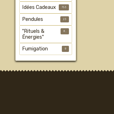
Idées Cadeaux
753
Pendules
23
"Rituels &
89
Énergies"
Fumigation
8