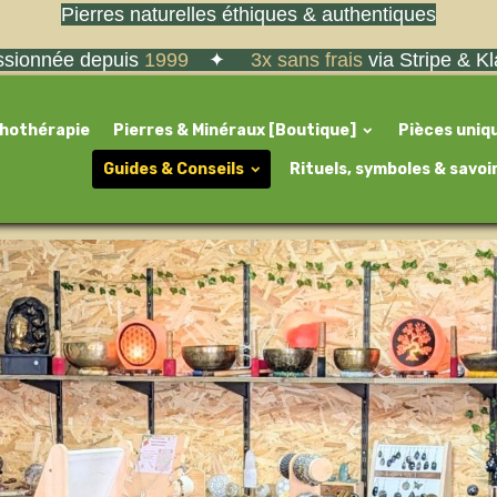
Pierres naturelles éthiques & authentiques
sionnée depuis
1999
✦
3x sans frais
via Stripe & K
thothérapie
Pierres & Minéraux [Boutique]
Pièces uniq
Guides & Conseils
Rituels, symboles & savoi