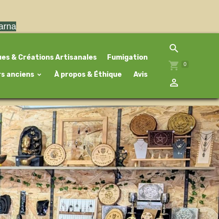
larna
ues & Créations Artisanales
Fumigation
0
rs anciens
À propos & Éthique
Avis