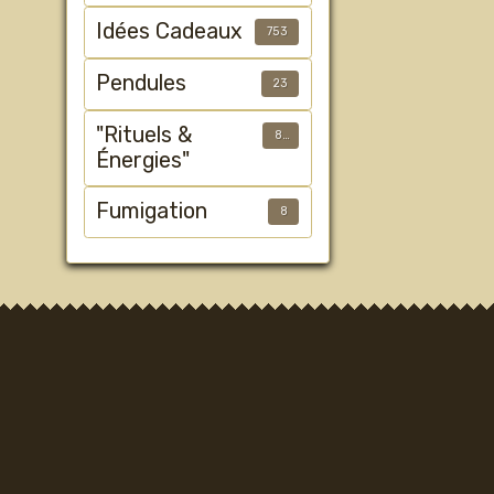
Idées Cadeaux
753
Pendules
23
"Rituels &
89
Énergies"
Fumigation
8