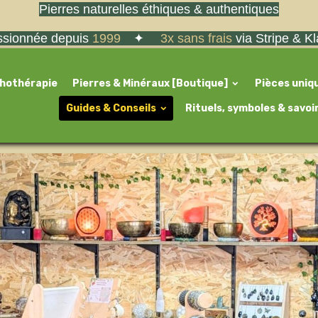
Pierres naturelles éthiques & authentiques
sionnée depuis
1999
✦
3x sans frais
via Stripe & K
thothérapie
Pierres & Minéraux [Boutique]
Pièces uniq
Guides & Conseils
Rituels, symboles & savoi