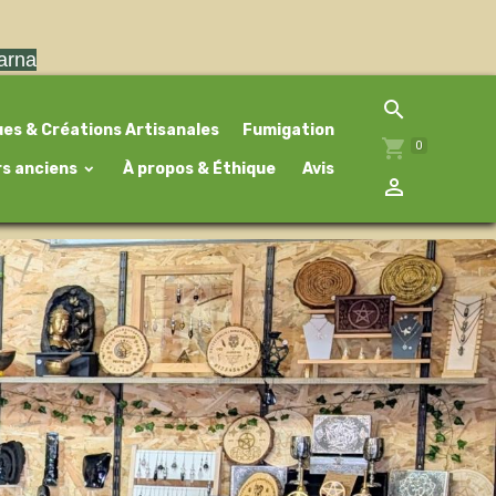
larna
ues & Créations Artisanales
Fumigation
0
rs anciens
À propos & Éthique
Avis