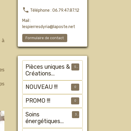
Téléphone : 06.79.47.87.12
Mail :
lespierresdyria@laposte.net
Formulaire de contact
e à
Pièces uniques &
50
es
Créations
Artisanales
mps
NOUVEAU !!!
0
PROMO !!!
0
Soins
3
énergétiques
animalier