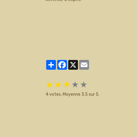
Partager
Facebook
X
Email
★
★
★
★
★
4
votes. Moyenne
3.5
sur 5.