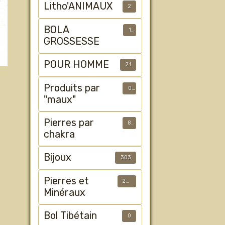
Litho'ANIMAUX
2
BOLA
1
GROSSESSE
POUR HOMME
21
Produits par
0
"maux"
Pierres par
8
chakra
Bijoux
303
Pierres et
233
Minéraux
Bol Tibétain
0