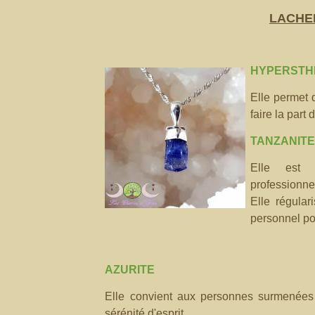
LACHE
HYPER
STH
Elle permet
faire la part
TANZANIT
Elle est 
professionnel
Elle régular
personnel pou
AZURITE
Elle convient aux personnes surmenées e
sérénité d'esprit.