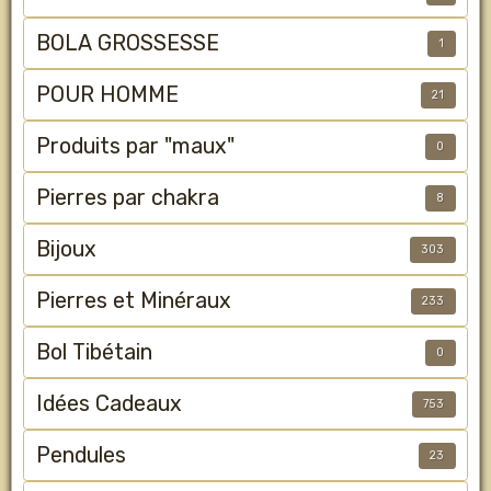
BOLA GROSSESSE
1
POUR HOMME
21
Produits par "maux"
0
Pierres par chakra
8
Bijoux
303
Pierres et Minéraux
233
Bol Tibétain
0
Idées Cadeaux
753
Pendules
23