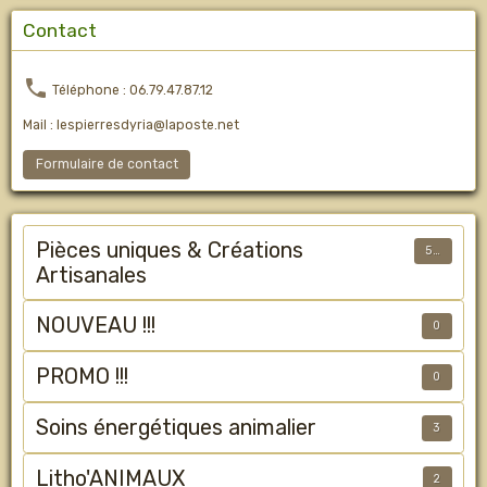
Contact
Téléphone : 06.79.47.87.12
Mail : lespierresdyria@laposte.net
Formulaire de contact
Pièces uniques & Créations
50
Artisanales
NOUVEAU !!!
0
PROMO !!!
0
Soins énergétiques animalier
3
Litho'ANIMAUX
2