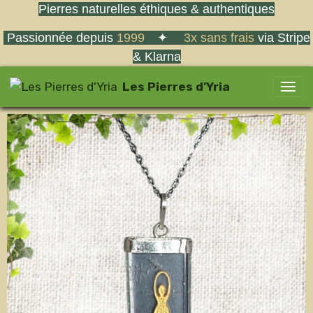
Pierres naturelles éthiques & authentiques
Passionnée depuis
1999
✦
3x sans frais
via Stripe
& Klarna
Les Pierres d'Yria