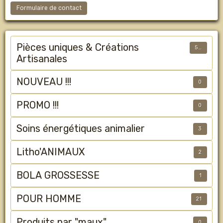
Formulaire de contact
Pièces uniques & Créations
50
Artisanales
NOUVEAU !!!
0
PROMO !!!
0
Soins énergétiques animalier
3
Litho'ANIMAUX
2
BOLA GROSSESSE
1
POUR HOMME
21
Produits par "maux"
0