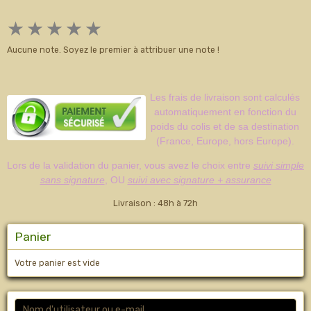
★
★
★
★
★
Aucune note. Soyez le premier à attribuer une note !
Les frais de livraison sont calculés
automatiquement en fonction du
poids du colis et de sa destination
(France, Europe, hors Europe).
Lors de la validation du panier, vous avez le choix entre
suivi simple
sans signature
, OU
suivi avec signature + assurance
Livraison : 48h à 72h
Panier
Votre panier est vide