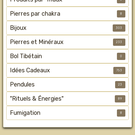
Pierres par chakra
8
Bijoux
303
Pierres et Minéraux
233
Bol Tibétain
0
Idées Cadeaux
753
Pendules
23
"Rituels & Énergies"
89
Fumigation
8