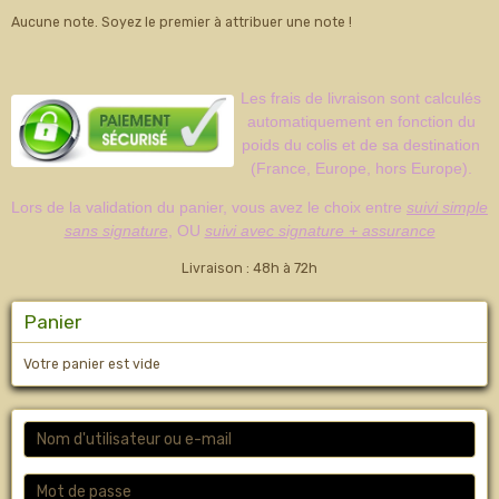
Aucune note. Soyez le premier à attribuer une note !
Les frais de livraison sont calculés
automatiquement en fonction du
poids du colis et de sa destination
(France, Europe, hors Europe).
Lors de la validation du panier, vous avez le choix entre
suivi simple
sans signature
, OU
suivi avec signature + assurance
Livraison : 48h à 72h
Panier
Votre panier est vide