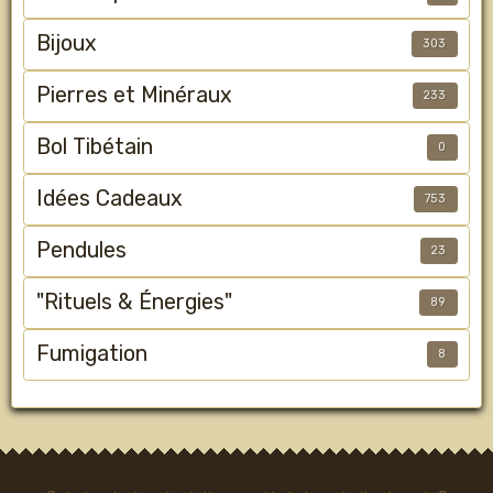
Bijoux
303
Pierres et Minéraux
233
Bol Tibétain
0
Idées Cadeaux
753
Pendules
23
"Rituels & Énergies"
89
Fumigation
8