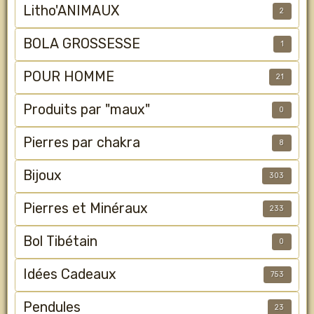
Litho'ANIMAUX
2
BOLA GROSSESSE
1
POUR HOMME
21
Produits par "maux"
0
Pierres par chakra
8
Bijoux
303
Pierres et Minéraux
233
Bol Tibétain
0
Idées Cadeaux
753
Pendules
23