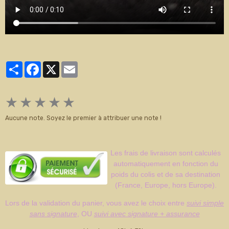
Partager
Facebook
X
Email
★
★
★
★
★
Aucune note. Soyez le premier à attribuer une note !
Les frais de livraison sont calculés
automatiquement en fonction du
poids du colis et de sa destination
(France, Europe, hors Europe).
Lors de la validation du panier, vous avez le choix entre
suivi simple
sans signature
, OU
suivi avec signature + assurance