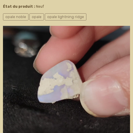
État du produit :
Neuf
opale noble
opale
opale lightning ridge