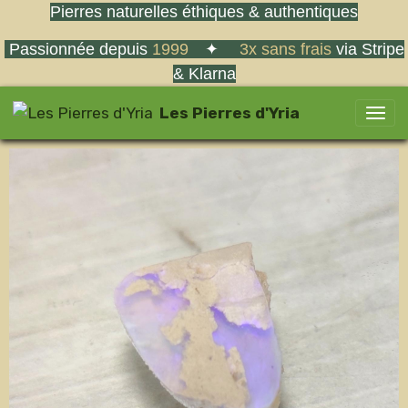
Pierres naturelles éthiques & authentiques
Passionnée depuis
1999
✦
3x sans frais
via Stripe
& Klarna
Les Pierres d'Yria