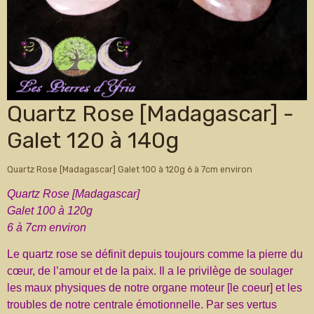
Quartz Rose [Madagascar] -
Galet 120 à 140g
Quartz Rose [Madagascar] Galet 100 à 120g 6 à 7cm environ
Quartz Rose [Madagascar]
Galet 100 à 120g
6 à 7cm environ
Le quartz rose se définit depuis toujours comme la pierre du
cœur, de l’amour et de la paix. Il a le privilège de soulager
les maux physiques de notre organe moteur [le coeur] et les
troubles de notre centrale émotionnelle. Par ses vertus