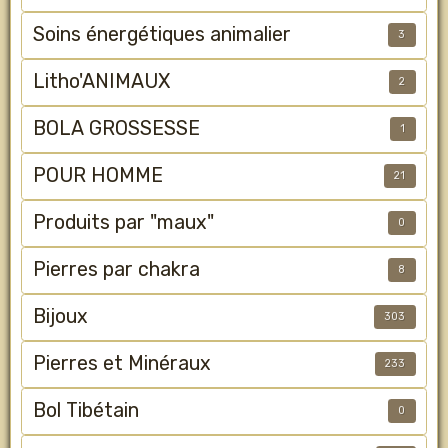
Soins énergétiques animalier
3
Litho'ANIMAUX
2
BOLA GROSSESSE
1
POUR HOMME
21
Produits par "maux"
0
Pierres par chakra
8
Bijoux
303
Pierres et Minéraux
233
Bol Tibétain
0