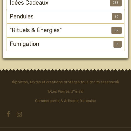
Idées Cadeaux
753
Pendules
23
"Rituels & Énergies"
89
Fumigation
8
©photos, textes et créations protégés tous droits réservés©
©Les Pierres d'Yria©
Commerçante & Artisane française