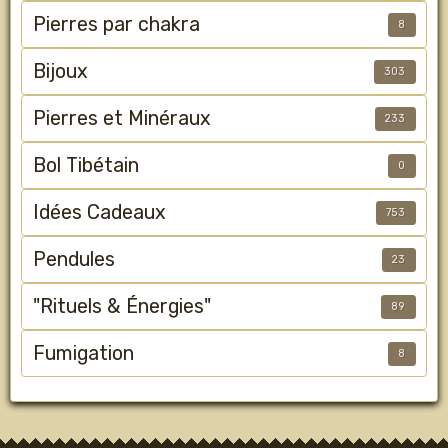
Pierres par chakra
8
Bijoux
303
Pierres et Minéraux
233
Bol Tibétain
0
Idées Cadeaux
753
Pendules
23
"Rituels & Énergies"
89
Fumigation
8