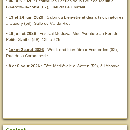
•
06 juin 2026
: Festival les Fééries de la Cour de Merlin
à
Givenchy-le-noble (62), Lieu dit Le Chateau
•
13 et 14 juin 2026
:
Salon du bien-être et des arts divinatoires
à Caudry (59), Salle du Val du Riot
•
18 juillet 2026
: Festival Médiéval Méd'Aventure au Fort de
Petite-Synthe (59), 13h à 22h
•
1er et 2 aout 2026
:
Week-end bien-être à Esquerdes (62),
Rue de la Carbonnerie
•
8 et 9 aout 2026
:
Fête Médiévale à Watten (59), à l'Abbaye
Contact