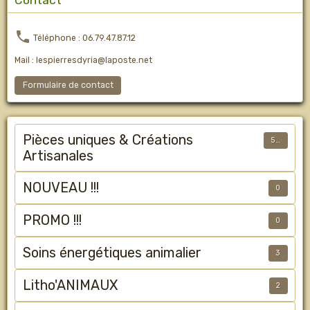
Téléphone : 06.79.47.87.12
Mail : lespierresdyria@laposte.net
Formulaire de contact
Pièces uniques & Créations
50
Artisanales
NOUVEAU !!!
0
PROMO !!!
0
Soins énergétiques animalier
3
Litho'ANIMAUX
2