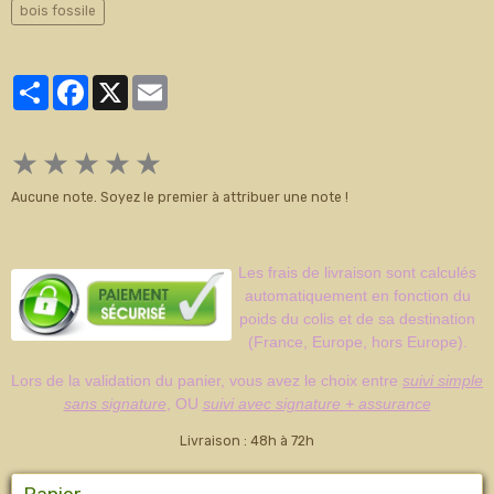
bois fossile
Partager
Facebook
X
Email
★
★
★
★
★
Aucune note. Soyez le premier à attribuer une note !
Les frais de livraison sont calculés
automatiquement en fonction du
poids du colis et de sa destination
(France, Europe, hors Europe).
Lors de la validation du panier, vous avez le choix entre
suivi simple
sans signature
, OU
suivi avec signature + assurance
Livraison : 48h à 72h