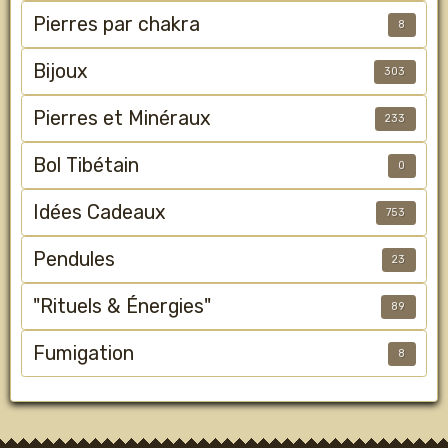
Pierres par chakra
8
Bijoux
303
Pierres et Minéraux
233
Bol Tibétain
0
Idées Cadeaux
753
Pendules
23
"Rituels & Énergies"
89
Fumigation
8