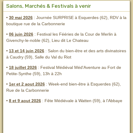
Salons, Marchés & Festivals à venir
•
30 mai 2026
: Journée SURPRISE à Esquerdes (62), RDV à la
boutique rue de la Carbonnerie
•
06 juin 2026
: Festival les Fééries de la Cour de Merlin
à
Givenchy-le-noble (62), Lieu dit Le Chateau
•
13 et 14 juin 2026
:
Salon du bien-être et des arts divinatoires
à Caudry (59), Salle du Val du Riot
•
18 juillet 2026
: Festival Médiéval Méd'Aventure au Fort de
Petite-Synthe (59), 13h à 22h
•
1er et 2 aout 2026
:
Week-end bien-être à Esquerdes (62),
Rue de la Carbonnerie
•
8 et 9 aout 2026
:
Fête Médiévale à Watten (59), à l'Abbaye