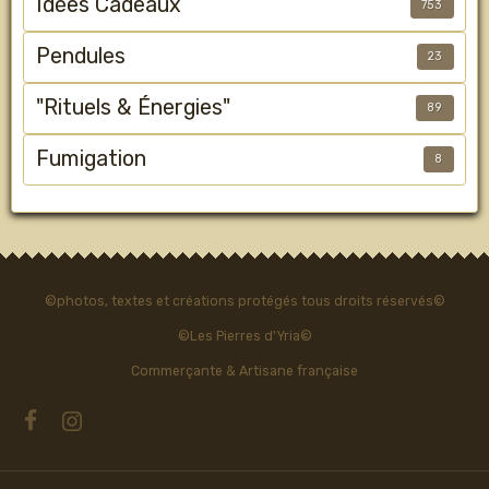
Idées Cadeaux
753
Pendules
23
"Rituels & Énergies"
89
Fumigation
8
©photos, textes et créations protégés tous droits réservés©
©Les Pierres d'Yria©
Commerçante & Artisane française