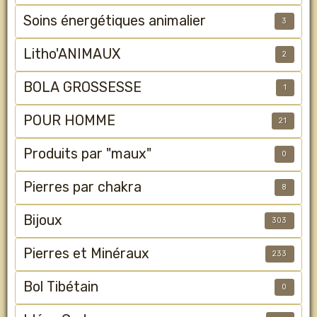
Soins énergétiques animalier
3
Litho'ANIMAUX
2
BOLA GROSSESSE
1
POUR HOMME
21
Produits par "maux"
0
Pierres par chakra
8
Bijoux
303
Pierres et Minéraux
233
Bol Tibétain
0