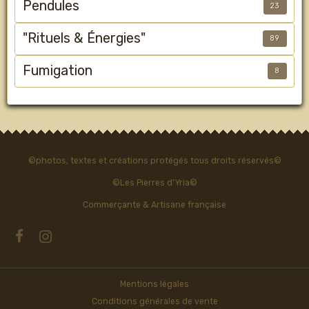
Pendules
23
"Rituels & Énergies"
89
Fumigation
8
©photos, textes et créations protégés tous droits réservés©
©Les Pierres d'Yria©
Commerçante & Artisane française
Mentions légales
Conditions générales de vente