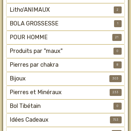
Litho'ANIMAUX
2
BOLA GROSSESSE
1
POUR HOMME
21
Produits par "maux"
0
Pierres par chakra
8
Bijoux
303
Pierres et Minéraux
233
Bol Tibétain
0
Idées Cadeaux
753