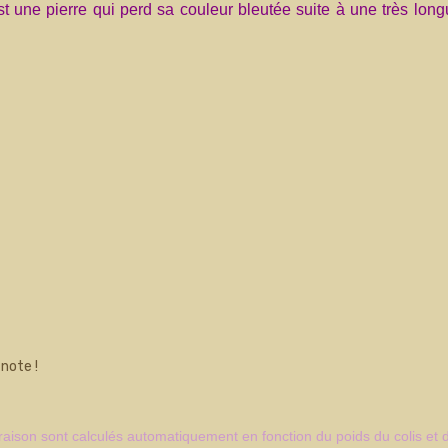
t une pierre qui perd sa couleur bleutée suite à une très lon
note !
ivraison sont calculés automatiquement en fonction du poids du colis et 