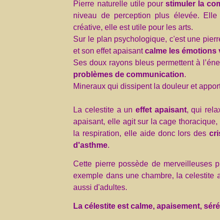
Pierre naturelle utile pour
stimuler la co
niveau de perception plus élevée. Elle at
créative, elle est utile pour les arts.
Sur le plan psychologique, c'est une pier
et son effet apaisant
calme les émotions 
Ses doux rayons bleus permettent à l’éner
problèmes de communication
.
Mineraux qui dissipent la douleur et appor
La celestite a un
effet apaisant
, qui rel
apaisant, elle agit sur la cage thoraciqu
la respiration, elle aide donc lors des
cr
d'asthme
.
Cette pierre possède de merveilleuses p
exemple dans une chambre, la celestite a 
aussi d'adultes.
La célestite est calme, apaisement, sérén