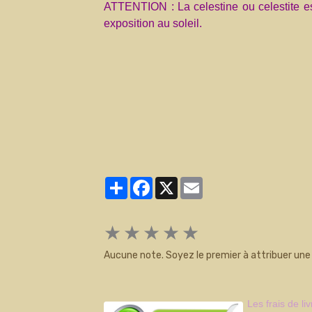
ATTENTION : La celestine ou celestite es
exposition au soleil.
Partager
Facebook
X
Email
★
★
★
★
★
Aucune note. Soyez le premier à attribuer une 
Les frais de l