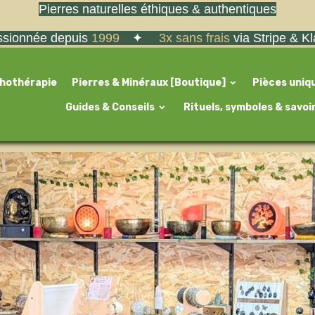
Pierres naturelles éthiques & authentiques
sionnée depuis
1999
✦
3x sans frais
via Stripe & K
thothérapie
Pierres & Minéraux [Boutique]
Pièces uniq
Guides & Conseils
Rituels, symboles & savoi