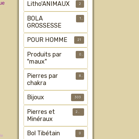
gue
Litho'ANIMAUX
2
BOLA
1
GROSSESSE
POUR HOMME
21
Produits par
0
"maux"
Pierres par
8
chakra
Bijoux
303
Pierres et
233
Minéraux
Bol Tibétain
0
de