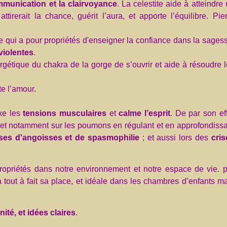
mmunication et la clairvoyance
. La celestite aide à atteindre
tirerait la chance, guérit l’aura, et apporte l’équilibre. Pie
re qui a pour propriétés d'enseigner la confiance dans la sages
violentes
.
gétique du chakra de la gorge de s’ouvrir et aide à résoudre 
te l’amour.
axe les
tensions musculaires
et
calme l’esprit
. De par son ef
e, et notamment sur les poumons en régulant et en approfondiss
ises d'angoisses et de spasmophilie
; et aussi lors des
cris
ropriétés dans notre environnement et notre espace de vie. p
tout à fait sa place, et idéale dans les chambres d’enfants m
ité, et idées claires
.