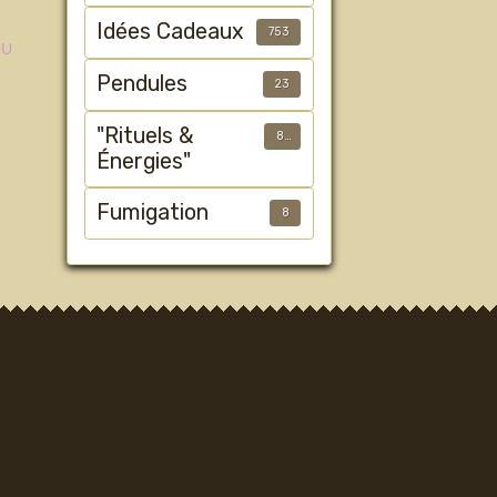
Idées Cadeaux
753
OU
Pendules
23
"Rituels &
89
Énergies"
Fumigation
8