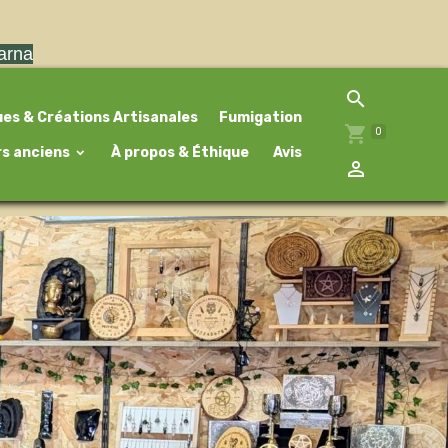
larna
ues & Créations Artisanales
Fumigation
0
rs anciens
À propos & Éthique
Avis