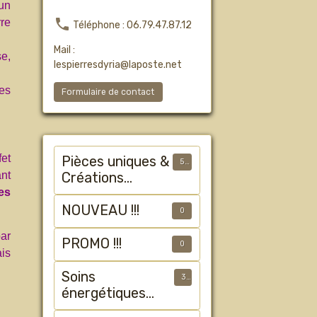
 un
rre
Téléphone : 06.79.47.87.12
Mail :
se,
lespierresdyria@laposte.net
les
Formulaire de contact
fet
Pièces uniques &
50
ant
Créations
es
Artisanales
NOUVEAU !!!
0
ar
PROMO !!!
0
ais
Soins
3
énergétiques
animalier