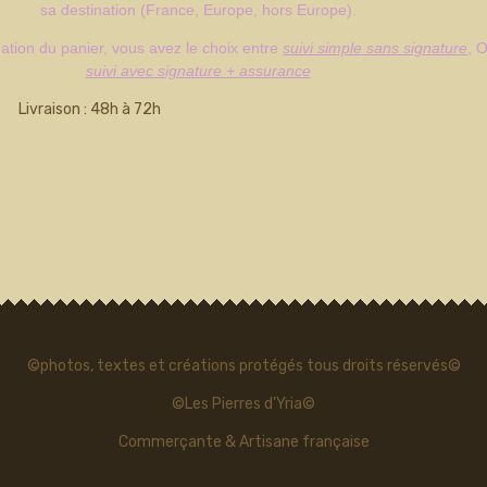
sa destination (France, Europe, hors Europe).
dation du panier, vous avez le choix entre
suivi simple sans signature
, 
suivi avec signature + assurance
Livraison : 48h à 72h
©photos, textes et créations protégés tous droits réservés©
©Les Pierres d'Yria©
Commerçante & Artisane française