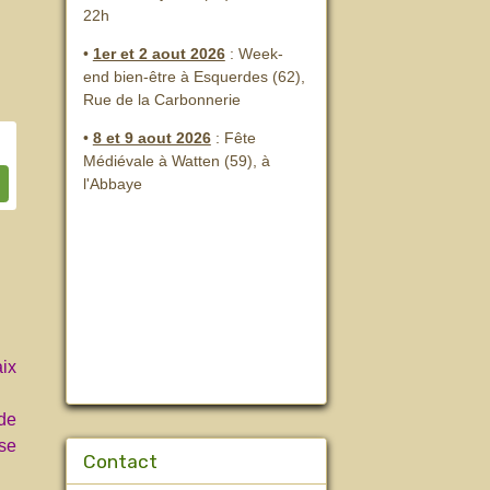
22h
•
1er et 2 aout 2026
:
Week-
end bien-être à Esquerdes (62),
Rue de la Carbonnerie
•
8 et 9 aout 2026
:
Fête
Médiévale à Watten (59), à
l'Abbaye
aix
 de
se
Contact