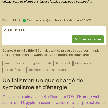
orienter vers les pierres et créations les plus adaptées à vos besoins.
Disponibilité :
Peu d'article(s) en stock - livraison en 48 à 72h
60,00€ TTC
Ajouter au panier
Gagnez
6 points fidélité
en ajoutant ce produit à votre commande.
Soit une réduction de
3,00€
sur votre prochaine commande.
ankh
horus
Egypte
opale
lapis lazuli
obsidienne
oeil de faucon
diamant herkimer
cyanite
Un talisman unique chargé de
symbolisme et d’énergie
Ce talisman artisanal met à l’honneur l’Œil d’Horus, symbole
sacré de l’Égypte ancienne associé à la protection, la