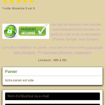
★
★
★
★
★
1
vote. Moyenne
5
sur 5.
Les frais de livraison sont calculés
automatiquement en fonction du
poids du colis et de sa destination
(France, Europe, hors Europe).
Lors de la validation du panier, vous avez le choix entre
suivi simple
sans signature
, OU
suivi avec signature + assurance
Livraison : 48h à 72h
Panier
Votre panier est vide