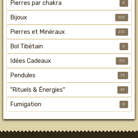
Pierres par chakra
8
Bijoux
303
Pierres et Minéraux
233
Bol Tibétain
0
Idées Cadeaux
753
Pendules
23
"Rituels & Énergies"
89
Fumigation
8