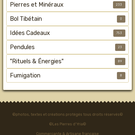
Pierres et Minéraux
233
Bol Tibétain
0
Idées Cadeaux
753
Pendules
23
"Rituels & Énergies"
89
Fumigation
8
©photos, textes et créations protégés tous droits réservés©
©Les Pierres d'Yria©
Commerçante & Artisane française