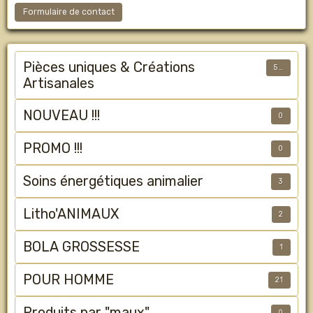
Formulaire de contact
Pièces uniques & Créations
50
Artisanales
NOUVEAU !!!
0
PROMO !!!
0
Soins énergétiques animalier
3
Litho'ANIMAUX
2
BOLA GROSSESSE
1
POUR HOMME
21
Produits par "maux"
0