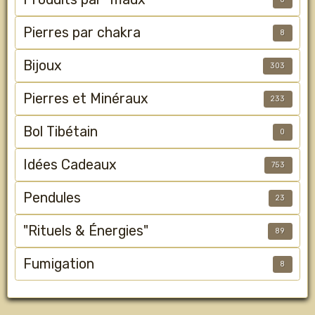
Pierres par chakra
8
Bijoux
303
Pierres et Minéraux
233
Bol Tibétain
0
Idées Cadeaux
753
Pendules
23
"Rituels & Énergies"
89
Fumigation
8