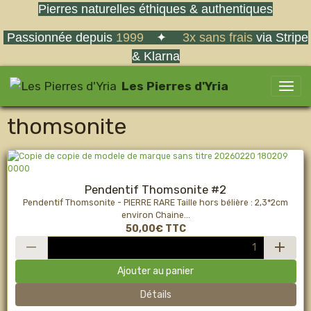
Pierres naturelles éthiques & authentiques
Passionnée depuis
1999
✦
3x sans frais
via Stripe
& Klarna
Les Pierres d'Yria
thomsonite
Pendentif Thomsonite #2
Pendentif Thomsonite - PIERRE RARE Taille hors bélière : 2,3*2cm
environ Chaine...
50,00€
TTC
Ajouter au panier
Détails