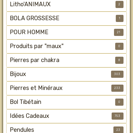
Litho'ANIMAUX
2
BOLA GROSSESSE
1
POUR HOMME
21
Produits par "maux"
0
Pierres par chakra
8
Bijoux
303
Pierres et Minéraux
233
Bol Tibétain
0
Idées Cadeaux
753
Pendules
23