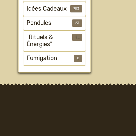
Idées Cadeaux
753
Pendules
23
"Rituels &
89
Énergies"
Fumigation
8