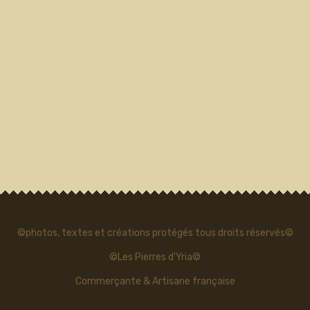
©photos, textes et créations protégés tous droits réservés©
©Les Pierres d'Yria©
Commerçante & Artisane française