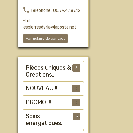
Téléphone : 06.79.47.87.12
Mail :
lespierresdyria@laposte.net
Formulaire de contact
Pièces uniques &
50
Créations
Artisanales
NOUVEAU !!!
0
PROMO !!!
0
Soins
3
énergétiques
animalier