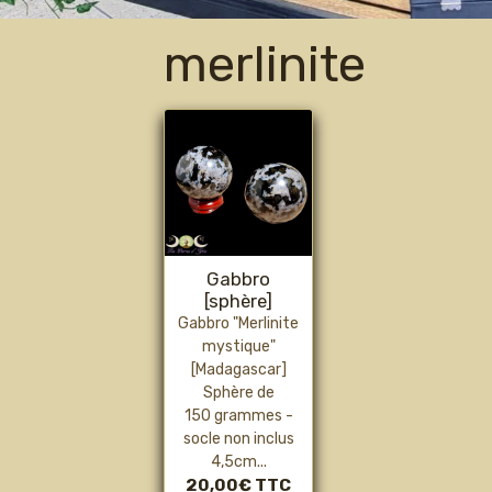
merlinite
Gabbro
[sphère]
Gabbro "Merlinite
mystique"
[Madagascar]
Sphère de
150 grammes -
socle non inclus
4,5cm...
20,00€
TTC