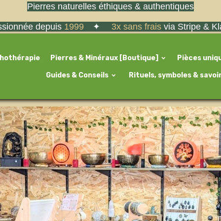
Pierres naturelles éthiques & authentiques
sionnée depuis
1999
✦
3x sans frais
via Stripe & K
thothérapie
Pierres & Minéraux [Boutique]
Pièces uniq
Guides & Conseils
Rituels, symboles & savoi