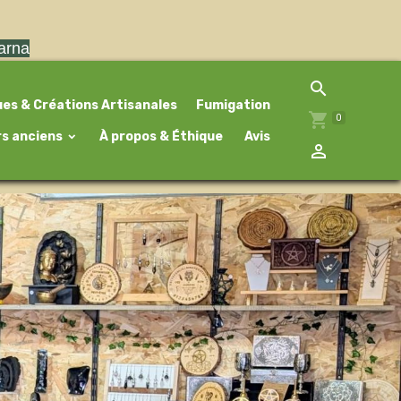
larna
ues & Créations Artisanales
Fumigation
0
rs anciens
À propos & Éthique
Avis