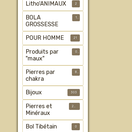
Litho'ANIMAUX
2
BOLA
1
GROSSESSE
POUR HOMME
21
Produits par
0
"maux"
Pierres par
8
chakra
Bijoux
303
Pierres et
233
Minéraux
Bol Tibétain
0