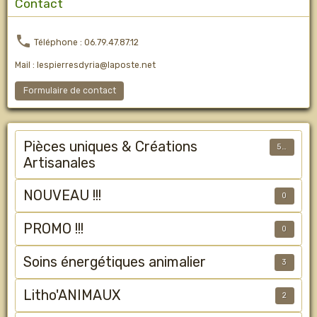
Contact
Téléphone : 06.79.47.87.12
Mail : lespierresdyria@laposte.net
Formulaire de contact
Pièces uniques & Créations
50
Artisanales
NOUVEAU !!!
0
PROMO !!!
0
Soins énergétiques animalier
3
Litho'ANIMAUX
2