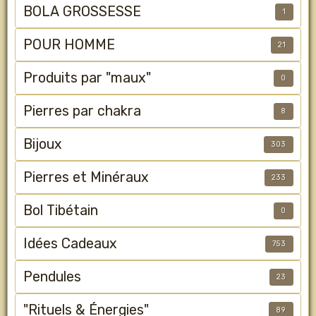
BOLA GROSSESSE
1
POUR HOMME
21
Produits par "maux"
0
Pierres par chakra
8
Bijoux
303
Pierres et Minéraux
233
Bol Tibétain
0
Idées Cadeaux
753
Pendules
23
"Rituels & Énergies"
89