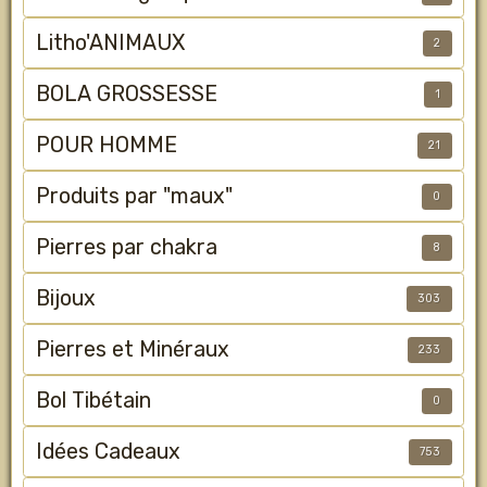
Litho'ANIMAUX
2
BOLA GROSSESSE
1
POUR HOMME
21
Produits par "maux"
0
Pierres par chakra
8
Bijoux
303
Pierres et Minéraux
233
Bol Tibétain
0
Idées Cadeaux
753