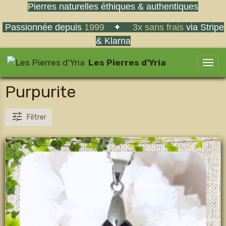
Pierres naturelles éthiques & authentiques
Passionnée depuis
1999
✦
3x sans frais
via Stripe
& Klarna
Les Pierres d'Yria
Purpurite
Filtrer