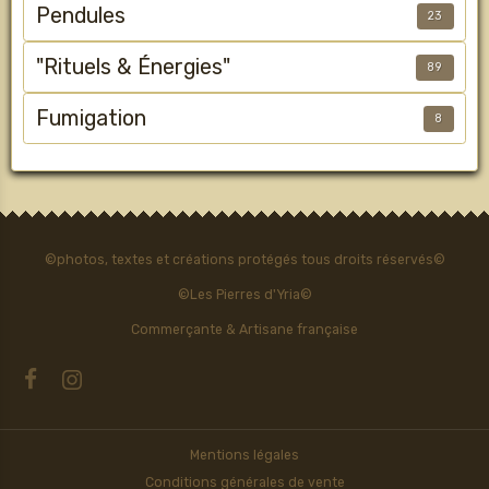
Pendules
23
"Rituels & Énergies"
89
Fumigation
8
©photos, textes et créations protégés tous droits réservés©
©Les Pierres d'Yria©
Commerçante & Artisane française
Mentions légales
Conditions générales de vente