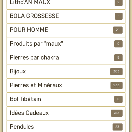
Litho'ANIMAUX
2
BOLA GROSSESSE
1
POUR HOMME
21
Produits par "maux"
0
Pierres par chakra
8
Bijoux
303
Pierres et Minéraux
233
Bol Tibétain
0
Idées Cadeaux
753
Pendules
23