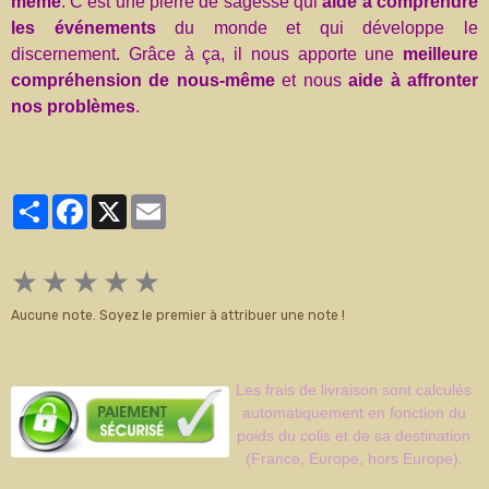
même
. C’est une pierre de sagesse qui
aide à comprendre
les événements
du monde et qui développe le
discernement. Grâce à ça, il nous apporte une
meilleure
compréhension de nous-même
et nous
aide à affronter
nos problèmes
.
Partager
Facebook
X
Email
★
★
★
★
★
Aucune note. Soyez le premier à attribuer une note !
Les frais de livraison sont calculés
automatiquement en fonction du
poids du colis et de sa destination
(France, Europe, hors Europe).