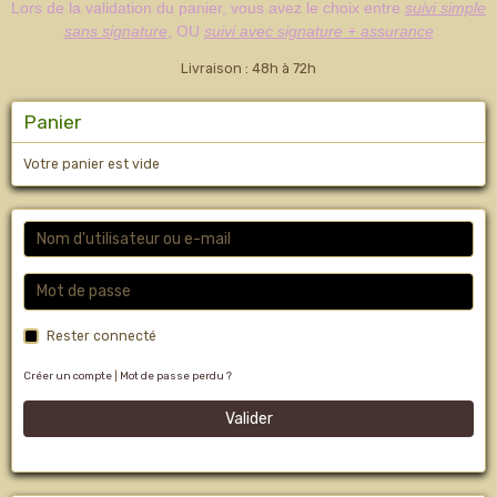
Lors de la validation du panier, vous avez le choix entre
suivi simple
sans signature
, OU
suivi avec signature + assurance
Livraison : 48h à 72h
Panier
Votre panier est vide
Rester connecté
Créer un compte
|
Mot de passe perdu ?
Valider