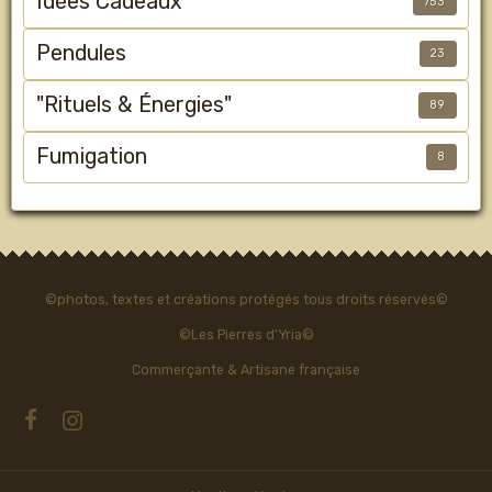
Idées Cadeaux
753
Pendules
23
"Rituels & Énergies"
89
Fumigation
8
©photos, textes et créations protégés tous droits réservés©
©Les Pierres d'Yria©
Commerçante & Artisane française