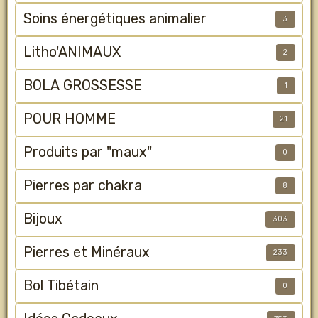
Soins énergétiques animalier
3
Litho'ANIMAUX
2
BOLA GROSSESSE
1
POUR HOMME
21
Produits par "maux"
0
Pierres par chakra
8
Bijoux
303
Pierres et Minéraux
233
Bol Tibétain
0