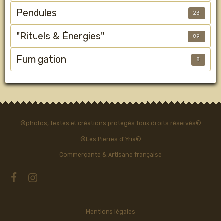
Pendules
23
"Rituels & Énergies"
89
Fumigation
8
©photos, textes et créations protégés tous droits réservés©
©Les Pierres d'Yria©
Commerçante & Artisane française
Mentions légales