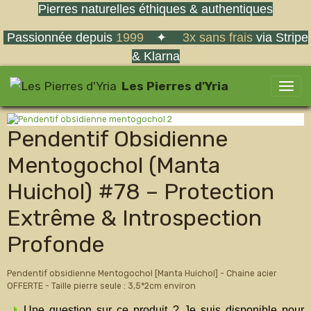
Pierres naturelles éthiques & authentiques
Passionnée depuis
1999
✦
3x sans frais
via Stripe
& Klarna
Les Pierres d'Yria
Pendentif Obsidienne
Mentogochol (Manta
Huichol) #78 – Protection
Extrême & Introspection
Profonde
Pendentif obsidienne Mentogochol [Manta Huichol] - Chaine acier
OFFERTE - Taille pierre seule : 3,5*2cm environ
Une question sur ce produit ? Je suis disponible pour