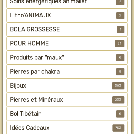
Soins énergétiques animalier
3
Litho'ANIMAUX
2
BOLA GROSSESSE
1
POUR HOMME
21
Produits par "maux"
0
Pierres par chakra
8
Bijoux
303
Pierres et Minéraux
233
Bol Tibétain
0
Idées Cadeaux
753