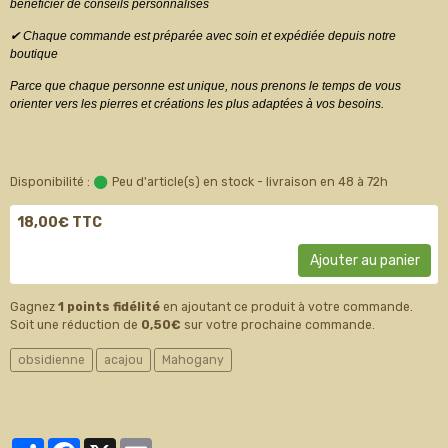
bénéficier de conseils personnalisés
✔ Chaque commande est préparée avec soin et expédiée depuis notre
boutique
Parce que chaque personne est unique, nous prenons le temps de vous
orienter vers les pierres et créations les plus adaptées à vos besoins.
Disponibilité :
Peu d'article(s) en stock - livraison en 48 à 72h
18,00€ TTC
Ajouter au panier
Gagnez
1 points fidélité
en ajoutant ce produit à votre commande.
Soit une réduction de
0,50€
sur votre prochaine commande.
obsidienne
acajou
Mahogany
Partager
Facebook
X
Email