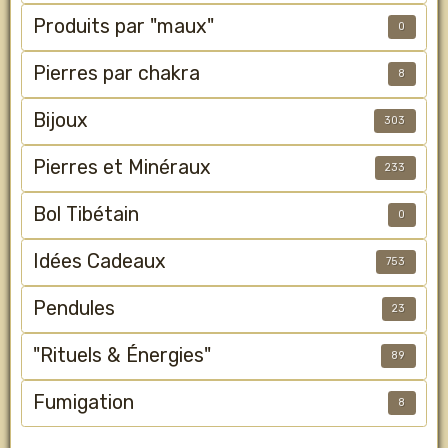
Produits par "maux"
0
Pierres par chakra
8
Bijoux
303
Pierres et Minéraux
233
Bol Tibétain
0
Idées Cadeaux
753
Pendules
23
"Rituels & Énergies"
89
Fumigation
8