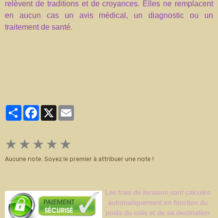
relèvent de traditions et de croyances. Elles ne remplacent
en aucun cas un avis médical, un diagnostic ou un
traitement de santé.
Partager
Facebook
X
Email
★
★
★
★
★
Aucune note. Soyez le premier à attribuer une note !
Les frais de livraison sont calculés
automatiquement en fonction du
poids du colis et de sa destination