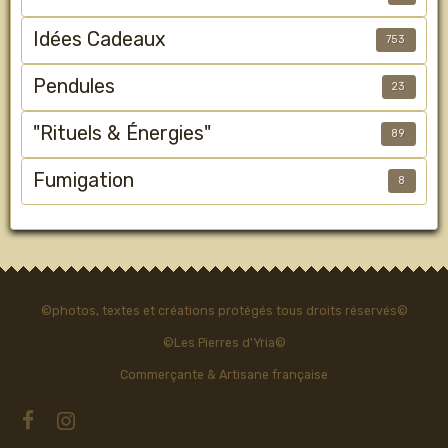
Idées Cadeaux
753
Pendules
23
"Rituels & Énergies"
89
Fumigation
8
©photos, textes et créations protégés tous droits réservés©
©Les Pierres d'Yria©
Commerçante & Artisane française