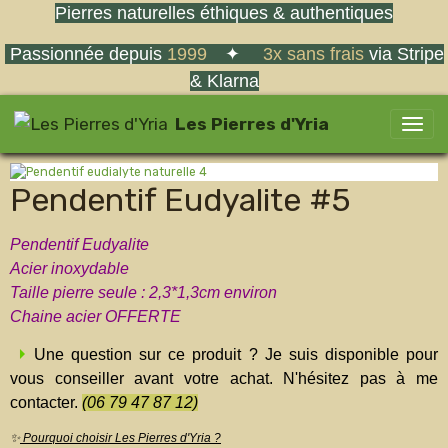
Pierres naturelles éthiques & authentiques
Passionnée depuis
1999
✦
3x sans frais
via Stripe
& Klarna
Les Pierres d'Yria
Pendentif Eudyalite #5
Pendentif Eudyalite
Acier inoxydable
Taille pierre seule : 2,3*1,3cm environ
Chaine acier OFFERTE
Une question sur ce produit ? Je suis disponible pour
vous conseiller avant votre achat. N'hésitez pas à me
contacter.
(06 79 47 87 12)
✨
Pourquoi choisir Les Pierres d'Yria ?