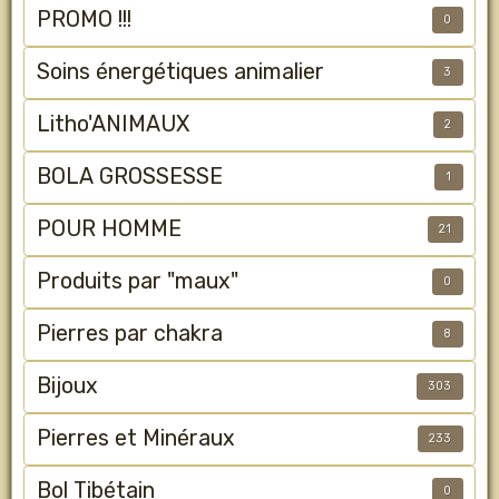
PROMO !!!
0
Soins énergétiques animalier
3
Litho'ANIMAUX
2
BOLA GROSSESSE
1
POUR HOMME
21
Produits par "maux"
0
Pierres par chakra
8
Bijoux
303
Pierres et Minéraux
233
Bol Tibétain
0