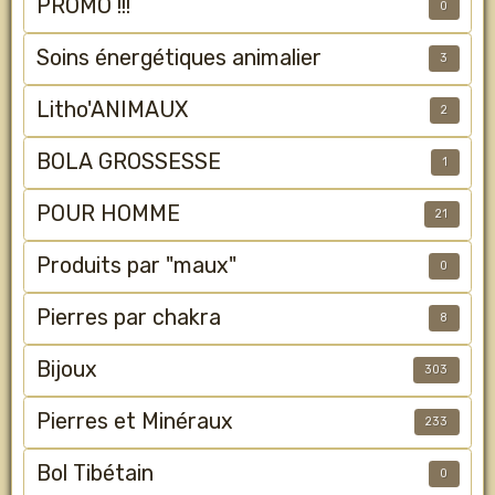
PROMO !!!
0
Soins énergétiques animalier
3
Litho'ANIMAUX
2
BOLA GROSSESSE
1
POUR HOMME
21
Produits par "maux"
0
Pierres par chakra
8
Bijoux
303
Pierres et Minéraux
233
Bol Tibétain
0