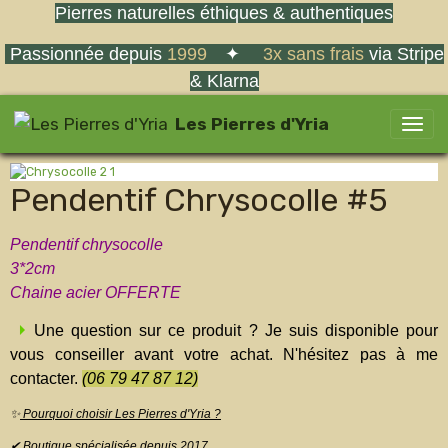
Pierres naturelles éthiques & authentiques
Passionnée depuis
1999
✦
3x sans frais
via Stripe
& Klarna
Les Pierres d'Yria
Pendentif Chrysocolle #5
Pendentif chrysocolle
3*2cm
Chaine acier OFFERTE
Une question sur ce produit ? Je suis disponible pour
vous conseiller avant votre achat. N'hésitez pas à me
contacter.
(06 79 47 87 12)
✨
Pourquoi choisir Les Pierres d'Yria ?
✔ Boutique spécialisée depuis 2017