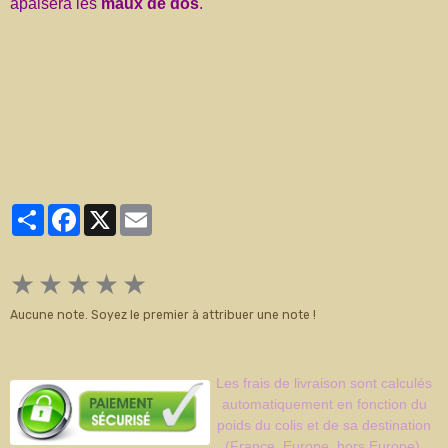
apaisera les
maux de dos
.
Partager
Facebook
X
Email
★
★
★
★
★
Aucune note. Soyez le premier à attribuer une note !
Les frais de livraison sont calculés
automatiquement en fonction du
poids du colis et de sa destination
(France, Europe, hors Europe).