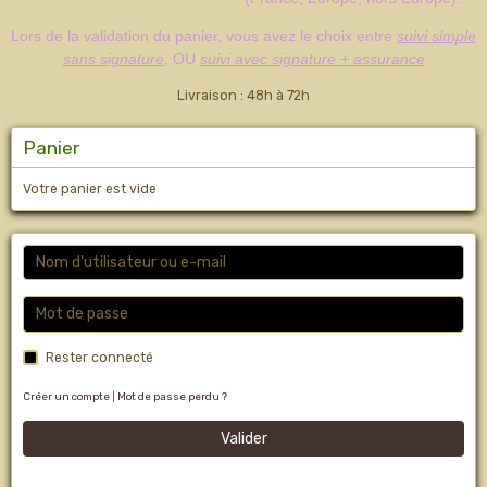
Lors de la validation du panier, vous avez le choix entre
suivi simple
sans signature
, OU
suivi avec signature + assurance
Livraison : 48h à 72h
Panier
Votre panier est vide
Rester connecté
Créer un compte
|
Mot de passe perdu ?
Valider