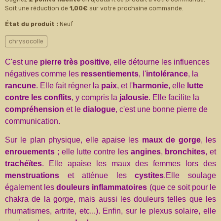
Soit une réduction de
1,00€
sur votre prochaine commande.
État du produit :
Neuf
chrysocolle
C'est une
pierre très positive
, elle détourne les influences
négatives comme les
ressentiements
, l'
intolérance
, la
rancune
. Elle fait régner la
paix
, et l'
harmonie
, elle
lutte
contre les conflits
, y compris la
jalousie
. Elle facilite la
compréhension
et le
dialogue
, c'est une bonne pierre de
communication.
Sur le plan physique, elle apaise les
maux de gorge
, les
enrouements
; elle lutte contre les
angines
,
bronchites
, et
trachéïtes
. Elle apaise les maux des femmes lors des
menstruations
et atténue les
cystites
.Elle soulage
également les
douleurs inflammatoires
(que ce soit pour le
chakra de la gorge, mais aussi les douleurs telles que les
rhumatismes, artrite, etc...).
Enfin, sur le plexus solaire, elle