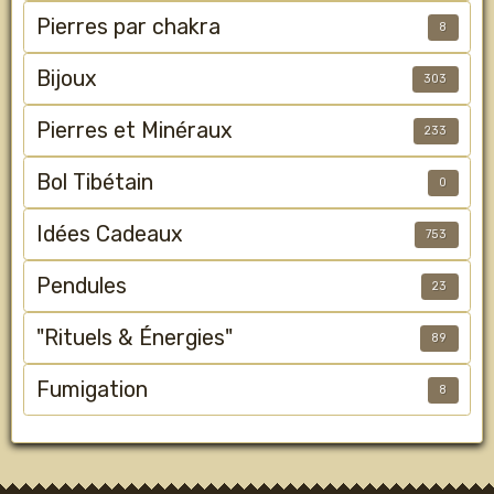
Pierres par chakra
8
Bijoux
303
Pierres et Minéraux
233
Bol Tibétain
0
Idées Cadeaux
753
Pendules
23
"Rituels & Énergies"
89
Fumigation
8