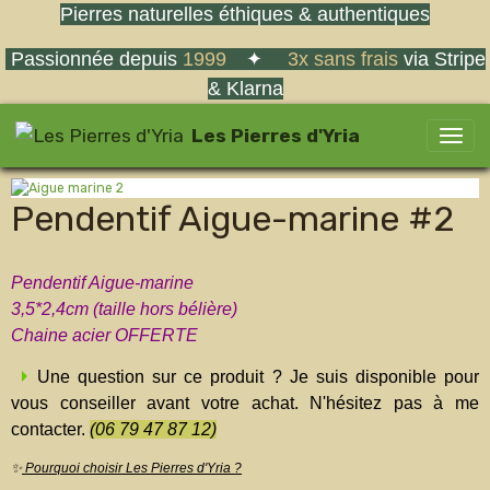
Pierres naturelles éthiques & authentiques
Passionnée depuis
1999
✦
3x sans frais
via Stripe
& Klarna
Les Pierres d'Yria
Pendentif Aigue-marine #2
Pendentif Aigue-marine
3,5*2,4cm (taille hors bélière)
Chaine acier OFFERTE
Une question sur ce produit ? Je suis disponible pour
vous conseiller avant votre achat. N'hésitez pas à me
contacter.
(06 79 47 87 12)
✨
Pourquoi choisir Les Pierres d'Yria ?