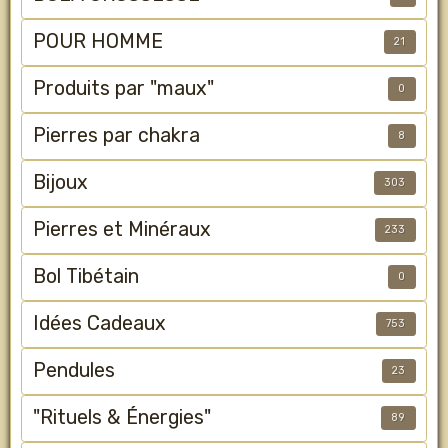
POUR HOMME
21
Produits par "maux"
0
Pierres par chakra
8
Bijoux
303
Pierres et Minéraux
233
Bol Tibétain
0
Idées Cadeaux
753
Pendules
23
"Rituels & Énergies"
89