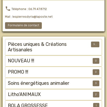
Téléphone : 06.79.47.87.12
Mail : lespierresdyria@laposte.net
Formulaire de contact
Pièces uniques & Créations
50
Artisanales
NOUVEAU !!!
0
PROMO !!!
0
Soins énergétiques animalier
3
Litho'ANIMAUX
2
BOLA GROSSESSE
1