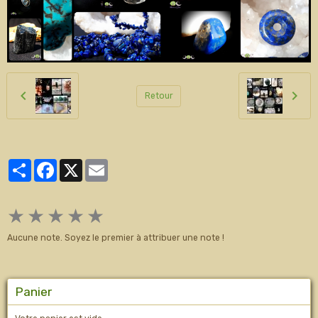
Retour
Partager
Facebook
X
Email
★
★
★
★
★
Aucune note. Soyez le premier à attribuer une note !
Panier