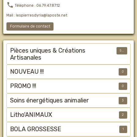
Téléphone : 06.79.47.87.12
Mail : lespierresdyria@laposte.net
Formulaire de contact
Pièces uniques & Créations
50
Artisanales
NOUVEAU !!!
0
PROMO !!!
0
Soins énergétiques animalier
3
Litho'ANIMAUX
2
BOLA GROSSESSE
1