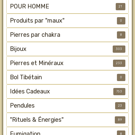
POUR HOMME
21
Produits par "maux"
0
Pierres par chakra
8
Bijoux
303
Pierres et Minéraux
233
Bol Tibétain
0
Idées Cadeaux
753
Pendules
23
"Rituels & Énergies"
89
Fumigation
8